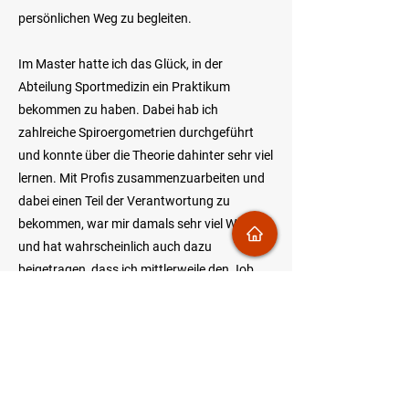
persönlichen Weg zu begleiten.
Im Master hatte ich das Glück, in der
Abteilung Sportmedizin ein Praktikum
bekommen zu haben. Dabei hab ich
zahlreiche Spiroergometrien durchgeführt
und konnte über die Theorie dahinter sehr viel
lernen. Mit Profis zusammenzuarbeiten und
dabei einen Teil der Verantwortung zu
bekommen, war mir damals sehr viel Wert
und hat wahrscheinlich auch dazu
beigetragen, dass ich mittlerweile den Job
habe, den ich damals gelernt habe. Während
der Masterarbeit habe ich bei Tristyle zu
arbeiten begonnen und dabei die wichtigsten
Erfahrungen mitnehmen können, die ich
heute für die Selbständigkeit brauche.