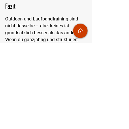
Fazit
Outdoor- und Laufbandtraining sind 
nicht dasselbe – aber keines ist 
grundsätzlich besser als das andere. 
Wenn du ganzjährig und strukturiert 
trainierst, profitierst du am meisten 
davon, beides bewusst zu kombinieren. 
Das Laufband ist ein nützliches 
Werkzeug, sollte aber das Outdoor-
Laufen nicht vollständig ersetzen – 
schon allein wegen der 
biomechanischen Vielfalt und des 
mentalen Mehrwerts, den das Laufen in 
der Natur dir bietet.
Du willst deine Trainingsbereiche 
kennen – egal ob auf dem Band oder 
draußen? Beim Laktattest bei 