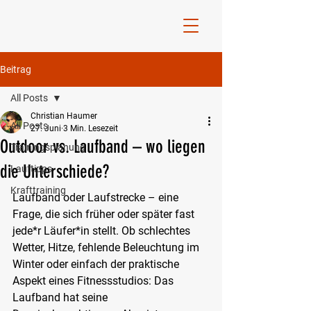
Beitrag
All Posts
Christian Haumer
All Posts
27. Juni
3 Min. Lesezeit
Outdoor vs. Laufband – wo liegen
Trainingsplanung
die Unterschiede?
Lauftipps
Krafttraining
Laufband oder Laufstrecke – eine 
Frage, die sich früher oder später fast 
jede*r Läufer*in stellt. Ob schlechtes 
Wetter, Hitze, fehlende Beleuchtung im 
Winter oder einfach der praktische 
Aspekt eines Fitnessstudios: Das 
Laufband hat seine 