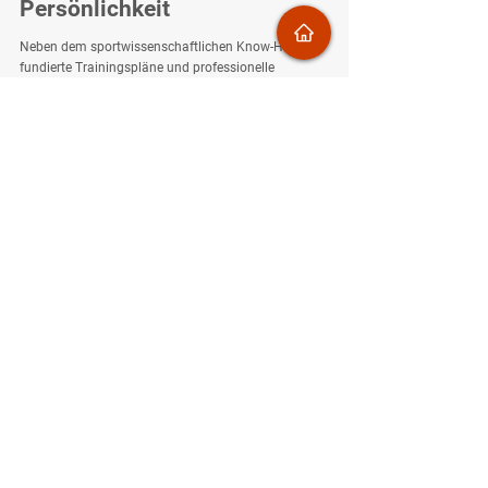
Persönlichkeit
Neben dem sportwissenschaftlichen Know-How für
fundierte Trainingspläne und professionelle
Laktattests, steht Pacemaker für eine lockere und
einladende Atmosphäre. Wir möchten Freude und
Spaß am Laufen vermitteln und diesen Weg mit dir
gemeinsam gehen.
Individualität
Jeder läuft anders. Deswegen überlassen wir nichts
dem Zufall und betreuen dich von Beginn an
persönlich und auf Augenhöhe. Deine
Ausgangslage, dein Alltag und deine Ziele
bestimmen unsere Zusammenarbeit - wir planen
mit dir gemeinsam, realistisch und zielgerichtet.